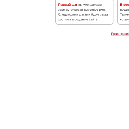
Первый шаг
вы уже сделали,
Втор
зарегистрировав доменное имя.
предл
Следующими шагами будут заказ
Также
хостинга и создание сайта.
устан
Регистраци