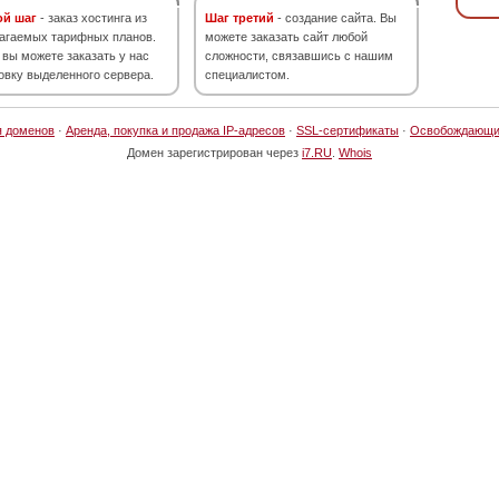
ой шаг
- заказ хостинга из
Шаг третий
- создание сайта. Вы
агаемых тарифных планов.
можете заказать сайт любой
 вы можете заказать у нас
сложности, связавшись с нашим
овку выделенного сервера.
специалистом.
я доменов
·
Аренда, покупка и продажа IP-адресов
·
SSL-сертификаты
·
Освобождающи
Домен зарегистрирован через
i7.RU
.
Whois