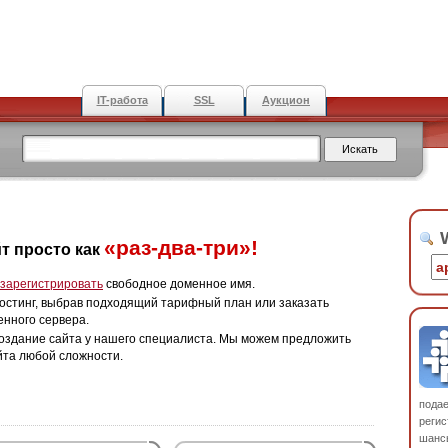
IT-работа
SSL
Аукцион
W
«раз-два-три»!
т просто как
зарегистрировать
свободное доменное имя.
остинг, выбрав подходящий тарифный план или заказать
енного сервера.
оздание сайта у нашего специалиста. Мы можем предложить
йта любой сложности.
пода
регис
шанс